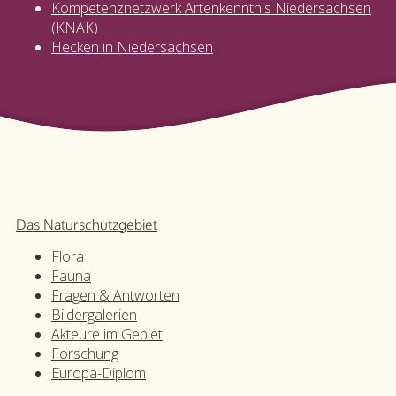
Kompetenznetzwerk Artenkenntnis Niedersachsen
(KNAK)
Hecken in Niedersachsen
Das Naturschutz­gebiet
Flora
Fauna
Fragen & Antworten
Bildergalerien
Akteure im Gebiet
Forschung
Europa-Diplom