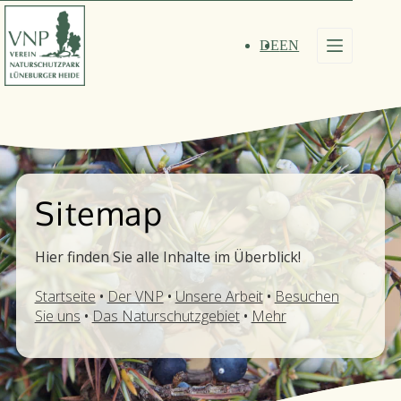
Zum
Inhalt
springen
DE
EN
Sitemap
Hier finden Sie alle Inhalte im Überblick!
Startseite
•
Der VNP
•
Unsere Arbeit
•
Besuchen
Sie uns
•
Das Naturschutz­gebiet
•
Mehr