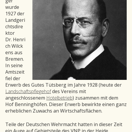
ger
wurde
1927 der
Landgeri
chtsdire
ktor
Dr. Henri
ch Wilck
ens aus
Bremen.
In seine
Amtszeit
fiel der
Erwerb des Gutes Tütsberg im Jahre 1928 (heute der
Landschaftspflegehof
des Vereins mit
angeschlossenem
Hotelbetrieb
) zusammen mit dem
Hof Benninghöfen. Dieser Erwerb bewirkte einen ganz
erheblichen Zuwachs an Wirtschaftsflächen.
Teile der Deutschen Wehrmacht hatten in dieser Zeit
ein Auge auf Gebietsteile des VNP in der Heide