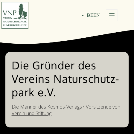
Zum
Inhalt
springen
DE
EN
Die Gründer des
Vereins Natur­schutz­­
park e.V.
Die Männer des Kosmos-Verlags
•
Vorsitzende von
Verein und Stiftung