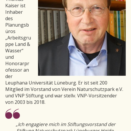
Kaiser ist
Inhaber
des
Planungsb
üros
„Arbeitsgru
ppe Land &
Wasser“
und
Honorarpr
ofessor an
der
Leuphana Universität Lüneburg. Er ist seit 200
Mitglied im Vorstand von Verein Naturschutzpark e.V.
und VNP Stiftung und war stellv. VNP-Vorsitzender
von 2003 bis 2018.
„
Ich engagiere mich im Stiftungsvorstand der
Stiftung Naturschutzpark Lüneburger Heide,