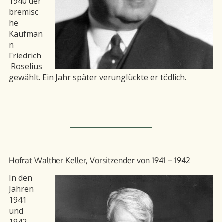
1940 der
bremisc
he
Kaufman
n
Friedrich
Roselius
gewählt. Ein Jahr später verunglückte er tödlich.
Hofrat Walther Keller, Vorsitzender von 1941 – 1942
In den
Jahren
1941
und
1942