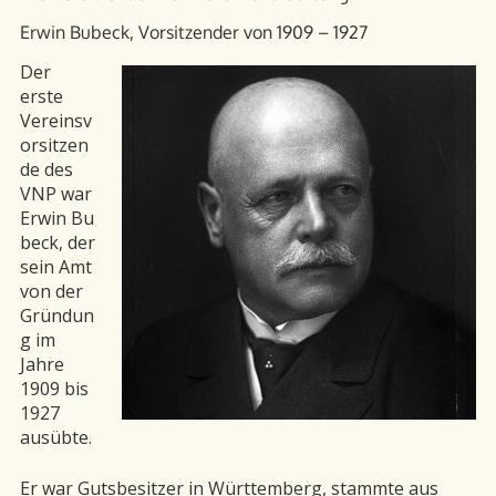
Erwin Bubeck, Vorsitzender von 1909 – 1927
Der
erste
Vereinsv
orsitzen
de des
VNP war
Erwin Bu
beck, der
sein Amt
von der
Gründun
g im
Jahre
1909 bis
1927
ausübte.
Er war Gutsbesitzer in Württemberg, stammte aus