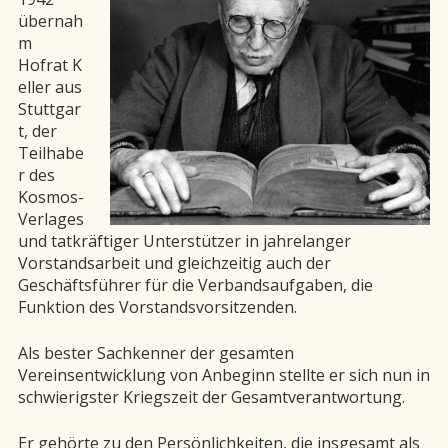
übernah
m
Hofrat K
eller aus
Stuttgar
t, der
Teilhabe
r des
Kosmos-
Verlages
und tatkräftiger Unterstützer in jahrelanger
Vorstandsarbeit und gleichzeitig auch der
Geschäftsführer für die Verbandsaufgaben, die
Funktion des Vorstandsvorsitzenden.
Als bester Sachkenner der gesamten
Vereinsentwicklung von Anbeginn stellte er sich nun in
schwierigster Kriegszeit der Gesamtverantwortung.
Er gehörte zu den Persönlichkeiten, die insgesamt als