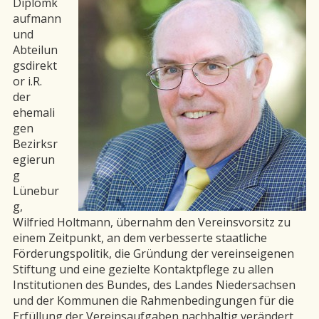
Diplomk
aufmann
und
Abteilun
gsdirekt
or i.R.
der
ehemali
gen
Bezirksr
egierun
g
Lünebur
g,
Wilfried Holtmann, übernahm den Vereinsvorsitz zu
einem Zeitpunkt, an dem verbesserte staatliche
Förderungspolitik, die Gründung der vereinseigenen
Stiftung und eine gezielte Kontaktpflege zu allen
Institutionen des Bundes, des Landes Niedersachsen
und der Kommunen die Rahmenbedingungen für die
Erfüllung der Vereinsaufgaben nachhaltig verändert