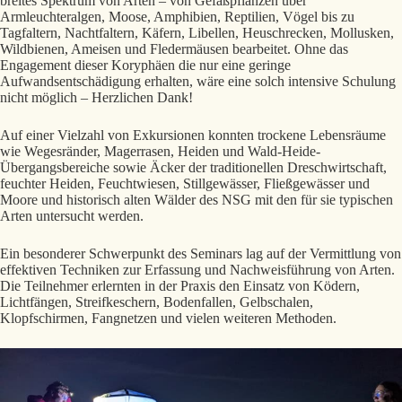
breites Spektrum von Arten – von Gefäßpflanzen über
Armleuchteralgen, Moose, Amphibien, Reptilien, Vögel bis zu
Tagfaltern, Nachtfaltern, Käfern, Libellen, Heuschrecken, Mollusken,
Wildbienen, Ameisen und Fledermäusen bearbeitet. Ohne das
Engagement dieser Koryphäen die nur eine geringe
Aufwandsentschädigung erhalten, wäre eine solch intensive Schulung
nicht möglich – Herzlichen Dank!
Auf einer Vielzahl von Exkursionen konnten trockene Lebensräume
wie Wegesränder, Magerrasen, Heiden und Wald-Heide-
Übergangsbereiche sowie Äcker der traditionellen Dreschwirtschaft,
feuchter Heiden, Feuchtwiesen, Stillgewässer, Fließgewässer und
Moore und historisch alten Wälder des NSG mit den für sie typischen
Arten untersucht werden.
Ein besonderer Schwerpunkt des Seminars lag auf der Vermittlung von
effektiven Techniken zur Erfassung und Nachweisführung von Arten.
Die Teilnehmer erlernten in der Praxis den Einsatz von Ködern,
Lichtfängen, Streifkeschern, Bodenfallen, Gelbschalen,
Klopfschirmen, Fangnetzen und vielen weiteren Methoden.