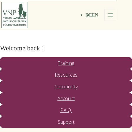
Zum
Inhalt
springen
DE
EN
Welcome back !
Training
Resources
Community
Account
F.A.Q.
Support