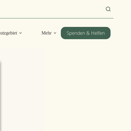
DE
Spenden & Helfen
utzgebiet
Mehr
EN