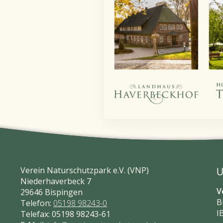
Verein Naturschutzpark e.V. (VNP)
U
Niederhaverbeck 7
V
29646 Bispingen
B
Telefon:
05198 98243-0
I
Telefax: 05198 98243-61