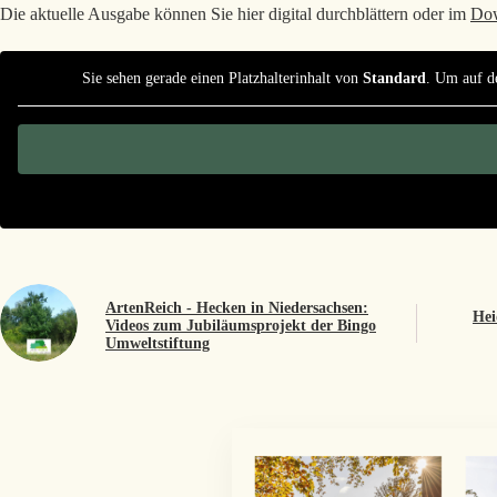
Die aktuelle Ausgabe können Sie hier digital durchblättern oder im
Dow
Sie sehen gerade einen Platzhalterinhalt von
Standard
. Um auf de
ArtenReich - Hecken in Niedersachsen:
Hei
Videos zum Jubiläumsprojekt der Bingo
Umweltstiftung