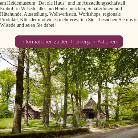
am
Heidemuseum
„Dat ole Huus“ und im Ausstellungsschafstall
Emhoff in Wilsede alles um Heidschnucken, SchäferInnen und
Hütehunde. Ausstellung, Wollwerkstatt, Workshops, regionale
Produkte, Künstler und vieles mehr erwarten Sie – besuchen Sie uns in
Wilsede und seien Sie dabei!
Informationen zu den Themenjahr-Aktionen