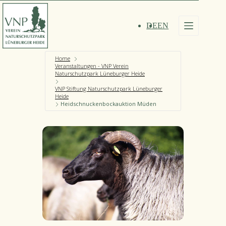
Zum
Inhalt
springen
DE
EN
Home
Veranstaltungen - VNP Verein
Naturschutzpark Lüneburger Heide
VNP Stiftung Naturschutzpark Lüneburger
Heide
Heidschnuckenbockauktion Müden