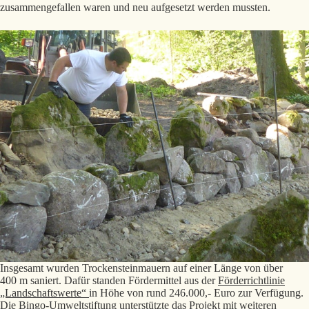
zusammengefallen waren und neu aufgesetzt werden mussten.
Insgesamt wurden Trockenstein­mauern auf einer Länge von über
400 m saniert. Dafür standen Fördermittel aus der
Förderrichtlinie
„Landschaftswerte“
in Höhe von rund 246.000,- Euro zur Verfügung.
Die
Bingo-Umweltstiftung
unterstützte das Projekt mit weiteren