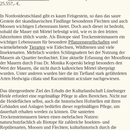
25.557,- €.
In Nordostdeutschland gibt es kaum Felsgestein, so dass das saure
Gestein der skandinavischen Findlinge besonderen Flechten und auch
Moosen wichtigen Lebensraum bietet. Doch auch dieser ist bedroht,
sobald die Mauer mit Mörtel befestigt wird, wie es in den letzten
Jahrzehnten üblich wurde. Als Biotope sind Trockensteinmauern ein
wichtiger Lebensraum für besondere
Pflanzengesellschaften
und
wärmeliebende
Tierarten
wie Eidechsen, Wildbienen und viele
Insektenarten. Mehrfach wurden Schlingnattern bei der Nutzung der
Mauern als Quartier beobachtet. Eine aktuelle Erfassung der Moosflora
der Mauern durch Frau Dr. Monika Koperski belegt besonders den
Wert der Mauern, die nicht durch kalkreichen Mörtel überprägt
wurden. Unter anderen wurden hier die im Tiefland stark gefährdeten
Arten Hedwigia ciliata und Racomitrium aciculare nachgewiesen.
Das übergeordnete Ziel des Erhalts der Kultur­land­schaft Lüneburger
Heide erfordert eine regelmäßige Pflege in allen Bereichen. Nicht nur
die Heideflächen selbst, auch die historischen Hofstellen mit ihren
Gebäuden und Anlagen bedürfen dieser regelmäßigen Pflege, um
dauerhaft erhalten werden zu können. Die sanierten
Trockensteinmauern bieten einen mehrfachen Nutzen:
naturschutzfachlich als Biotope für zahlreiche Insekten- und
Reptilienarten, Moosen und Flechten; kulturhistorisch durch die