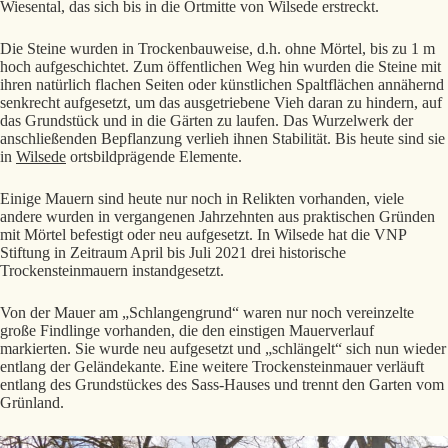
Wiesental, das sich bis in die Ortmitte von Wilsede erstreckt.
Die Steine wurden in Trockenbauweise, d.h. ohne Mörtel, bis zu 1 m
hoch aufgeschichtet. Zum öffentlichen Weg hin wurden die Steine mit
ihren natürlich flachen Seiten oder künstlichen Spaltflächen annähernd
senkrecht aufgesetzt, um das ausgetriebene Vieh daran zu hindern, auf
das Grundstück und in die Gärten zu laufen. Das Wurzelwerk der
anschließenden Bepflanzung verlieh ihnen Stabilität. Bis heute sind sie
in
Wilsede
ortsbildprägende Elemente.
Einige Mauern sind heute nur noch in Relikten vorhanden, viele
andere wurden in vergangenen Jahrzehnten aus praktischen Gründen
mit Mörtel befestigt oder neu aufgesetzt. In Wilsede hat die VNP
Stiftung in Zeitraum April bis Juli 2021 drei historische
Trockensteinmauern instandgesetzt.
Von der Mauer am „Schlangengrund“ waren nur noch vereinzelte
große Findlinge vorhanden, die den einstigen Mauerverlauf
markierten. Sie wurde neu aufgesetzt und „schlängelt“ sich nun wieder
entlang der Geländekante. Eine weitere Trockensteinmauer verläuft
entlang des Grundstückes des Sass-Hauses und trennt den Garten vom
Grünland.