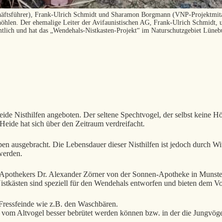
ftsführer), Frank-Ulrich Schmidt und Sharamon Borgmann (VNP-Projektmitarb
hlen. Der ehemalige Leiter der Avifaunistischen AG, Frank-Ulrich Schmidt, u
tlich und hat das „Wendehals-Nistkasten-Projekt“ im Naturschutzgebiet Lünebur
 Nisthilfen angeboten. Der seltene Spechtvogel, der selbst keine Höhl
eide hat sich über den Zeitraum verdreifacht.
en ausgebracht. Die Lebensdauer dieser Nisthilfen ist jedoch durch Wi
werden.
pothekers Dr. Alexander Zörner von der Sonnen-Apotheke in Munster a
tkästen sind speziell für den Wendehals entworfen und bieten dem Vog
Fressfeinde wie z.B. den Waschbären.
ier vom Altvogel besser bebrütet werden können bzw. in der die Jungv