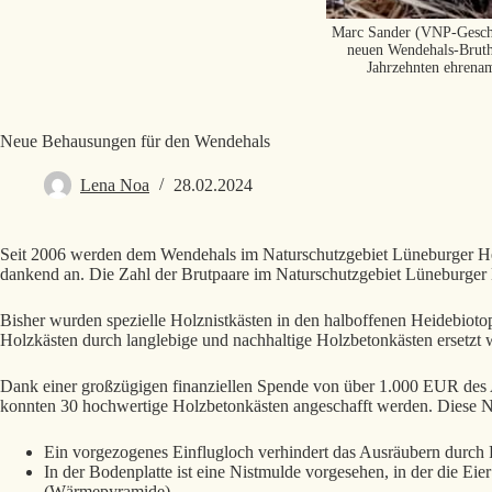
Marc Sander (VNP-Geschä
neuen Wendehals-Bruthö
Jahrzehnten ehrenam
Neue Behausungen für den Wendehals
Lena Noa
28.02.2024
Seit 2006 werden dem Wendehals im Naturschutzgebiet Lüneburger Heide
dankend an. Die Zahl der Brutpaare im Naturschutzgebiet Lüneburger H
Bisher wurden spezielle Holznistkästen in den halboffenen Heidebiotop
Holzkästen durch langlebige und nachhaltige Holzbetonkästen ersetzt 
Dank einer großzügigen finanziellen Spende von über 1.000 EUR des A
konnten 30 hochwertige Holzbetonkästen angeschafft werden. Diese Nis
Ein vorgezogenes Einflugloch verhindert das Ausräubern durch 
In der Bodenplatte ist eine Nistmulde vorgesehen, in der die E
(Wärmepyramide).