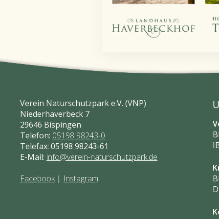
Verein Naturschutzpark e.V. (VNP)
U
Niederhaverbeck 7
V
29646 Bispingen
B
Telefon:
05198 98243-0
I
Telefax: 05198 98243-61
E-Mail:
info@verein-naturschutzpark.de
K
Facebook
|
Instagram
B
D
K