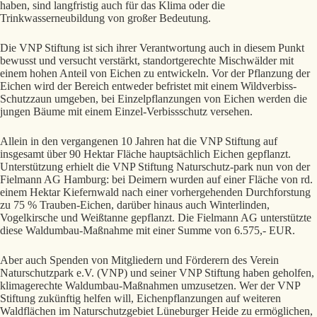
haben, sind langfristig auch für das Klima oder die
Trinkwasserneubildung von großer Bedeutung.
Die VNP Stiftung ist sich ihrer Verantwortung auch in diesem Punkt
bewusst und versucht verstärkt, standortgerechte Mischwälder mit
einem hohen Anteil von Eichen zu entwickeln. Vor der Pflanzung der
Eichen wird der Bereich entweder befristet mit einem Wildverbiss-
Schutzzaun umgeben, bei Einzelpflanzungen von Eichen werden die
jungen Bäume mit einem Einzel-Verbissschutz versehen.
Allein in den vergangenen 10 Jahren hat die VNP Stiftung auf
insgesamt über 90 Hektar Fläche hauptsächlich Eichen gepflanzt.
Unterstützung erhielt die VNP Stiftung Naturschutz-park nun von der
Fielmann AG Hamburg: bei Deimern wurden auf einer Fläche von rd.
einem Hektar Kiefernwald nach einer vorhergehenden Durchforstung
zu 75 % Trauben-Eichen, darüber hinaus auch Winterlinden,
Vogelkirsche und Weißtanne gepflanzt. Die Fielmann AG unterstützte
diese Waldumbau-Maßnahme mit einer Summe von 6.575,- EUR.
Aber auch Spenden von Mitgliedern und Förderern des Verein
Naturschutzpark e.V. (VNP) und seiner VNP Stiftung haben geholfen,
klimagerechte Waldumbau-Maßnahmen umzusetzen. Wer der VNP
Stiftung zukünftig helfen will, Eichenpflanzungen auf weiteren
Waldflächen im Naturschutzgebiet Lüneburger Heide zu ermöglichen,