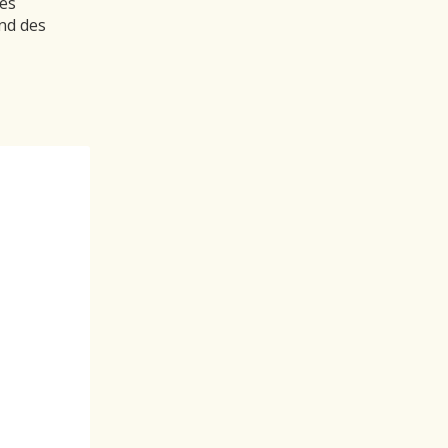
es
nd des