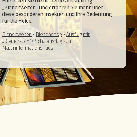
Entdecken Sie die moderne Ausstellung
„Bienenwelten“ und erfahren Sie mehr über
diese besonderen Insekten und ihre Bedeutung
für die Heide.
Bienenwelten
•
Bienenshop
•
Ausflug mit
„Bienenstich“
•
Schulausflug zum
Naturinformationshaus