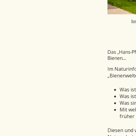
Im
Das „Hans-Pf
Bienen…
Im Naturinf
„Bienenwelte
Was is
Was is
Was si
Mit wel
früher 
Diesen und v