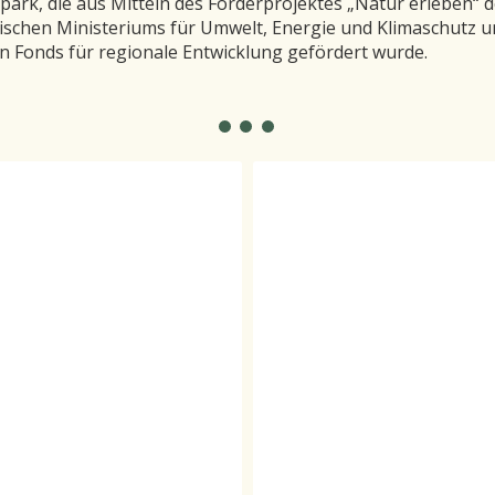
ark, die aus Mitteln des Förderprojektes „Natur erleben“ d
ischen Ministeriums für Umwelt, Energie und Klimaschutz u
n Fonds für regionale Entwicklung gefördert wurde.